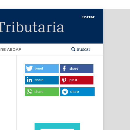
Entrar
Buscar
RE AEDAF
tweet
share
share
pin it
share
share