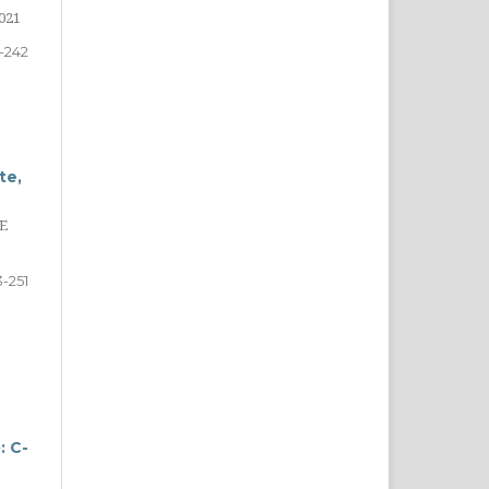
021
-242
te,
E
-251
: C-