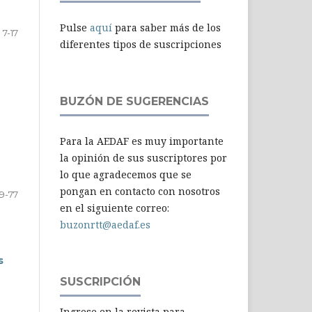
Pulse
aquí
para saber más de los
7-17
diferentes tipos de suscripciones
BUZÓN DE SUGERENCIAS
Para la AEDAF es muy importante
la opinión de sus suscriptores por
lo que agradecemos que se
pongan en contacto con nosotros
19-77
en el siguiente correo:
buzonrtt@aedaf.es
s
SUSCRIPCIÓN
Ingrese en la revista para