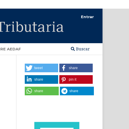
Entrar
Buscar
RE AEDAF
tweet
share
share
pin it
share
share