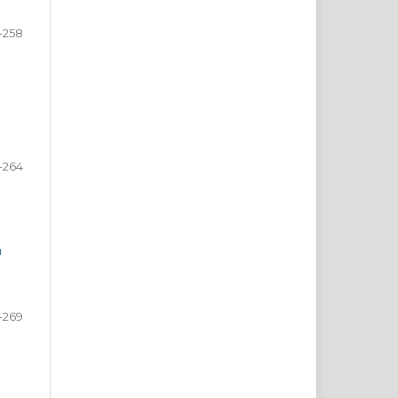
-258
-264
a
-269