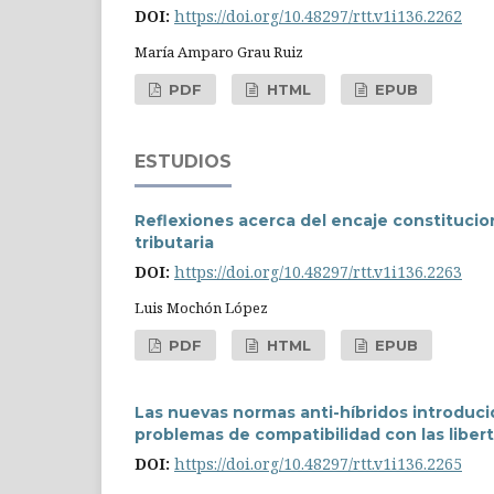
DOI:
https://doi.org/10.48297/rtt.v1i136.2262
María Amparo Grau Ruiz
PDF
HTML
EPUB
ESTUDIOS
Reflexiones acerca del encaje constitucion
tributaria
DOI:
https://doi.org/10.48297/rtt.v1i136.2263
Luis Mochón López
PDF
HTML
EPUB
Las nuevas normas anti-híbridos introduci
problemas de compatibilidad con las libe
DOI:
https://doi.org/10.48297/rtt.v1i136.2265