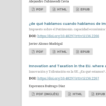
Alejandro Zubimendi Cavia
PDF
HTML
EPUB
¿de qué hablamos cuando hablamos de Imp
Impuesto sobre el Patrimonio, capacidad económica y
DOI:
https://doi.org/10.48297/rtt.v1i136.2266
Javier Alonso Madrigal
PDF
HTML
EPUB
Innovation and Taxation in the EU. where
Innovación y Tributación en la UE. ¿En qué estamos
DOI:
https://doi.org/10.48297/rtt.v1i136.2267
Esperanza Buitrago Diaz
PDF (INGLÉS)
HTML
EPUB