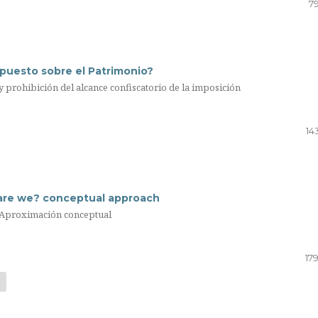
79
uesto sobre el Patrimonio?
 prohibición del alcance confiscatorio de la imposición
14
 are we? conceptual approach
? Aproximación conceptual
17